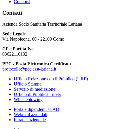
Concorsi
Contatti
Azienda Socio Sanitaria Territoriale Lariana
Sede Legale
Via Napoleona, 60 - 22100 Como
CF e Partita Iva
03622110132
PEC - Posta Elettronica Certificata
protocollo@pec.asst-lariana.it
Ufficio Relazione con il Pubblico (URP)
Ufficio Stampa
Servizio di mediazione
Ufficio di Pubblica Tutela
Whistleblowing
Portale dipendenti / FAD
Webmail aziendali
Intranet aziendale