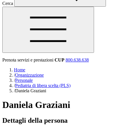
Cerca
Prenota servizi e prestazioni
CUP
800.638.638
Home
/
Organizzazione
/
Personale
/
Pediatria di libera scelta (PLS)
/
Daniela Graziani
Daniela Graziani
Dettagli della persona