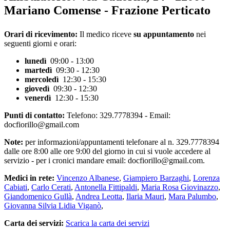
Mariano Comense - Frazione Perticato
Orari di ricevimento:
Il medico riceve
su appuntamento
nei
seguenti giorni e orari:
lunedì
09:00 - 13:00
martedì
09:30 - 12:30
mercoledì
12:30 - 15:30
giovedì
09:30 - 12:30
venerdì
12:30 - 15:30
Punti di contatto:
Telefono: 329.7778394 - Email:
docfiorillo@gmail.com
Note:
per informazioni/appuntamenti telefonare al n. 329.7778394
dalle ore 8:00 alle ore 9:00 del giorno in cui si vuole accedere al
servizio - per i cronici mandare email: docfiorillo@gmail.com.
Medici in rete:
Vincenzo Albanese
,
Giampiero Barzaghi
,
Lorenza
Cabiati
,
Carlo Cerati
,
Antonella Fittipaldi
,
Maria Rosa Giovinazzo
,
Giandomenico Gullà
,
Andrea Leotta
,
Ilaria Mauri
,
Mara Palumbo
,
Giovanna Silvia Lidia Viganò
,
Carta dei servizi:
Scarica la carta dei servizi