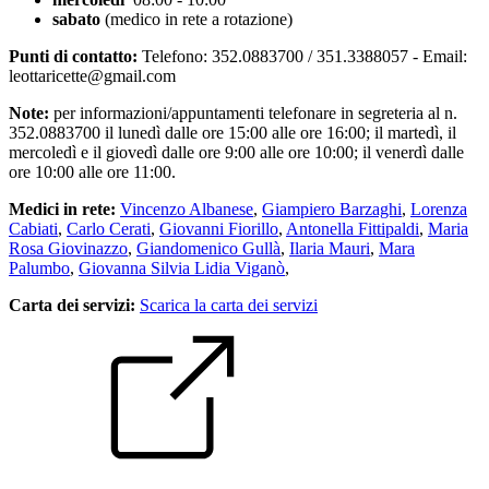
sabato
(medico in rete a rotazione)
Punti di contatto:
Telefono: 352.0883700 / 351.3388057 - Email:
leottaricette@gmail.com
Note:
per informazioni/appuntamenti telefonare in segreteria al n.
352.0883700 il lunedì dalle ore 15:00 alle ore 16:00; il martedì, il
mercoledì e il giovedì dalle ore 9:00 alle ore 10:00; il venerdì dalle
ore 10:00 alle ore 11:00.
Medici in rete:
Vincenzo Albanese
,
Giampiero Barzaghi
,
Lorenza
Cabiati
,
Carlo Cerati
,
Giovanni Fiorillo
,
Antonella Fittipaldi
,
Maria
Rosa Giovinazzo
,
Giandomenico Gullà
,
Ilaria Mauri
,
Mara
Palumbo
,
Giovanna Silvia Lidia Viganò
,
Carta dei servizi:
Scarica la carta dei servizi