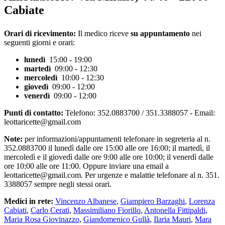
Cabiate
Orari di ricevimento:
Il medico riceve
su appuntamento
nei
seguenti giorni e orari:
lunedì
15:00 - 19:00
martedì
09:00 - 12:30
mercoledì
10:00 - 12:30
giovedì
09:00 - 12:00
venerdì
09:00 - 12:00
Punti di contatto:
Telefono: 352.0883700 / 351.3388057 - Email:
leottaricette@gmail.com
Note:
per informazioni/appuntamenti telefonare in segreteria al n.
352.0883700 il lunedì dalle ore 15:00 alle ore 16:00; il martedì, il
mercoledì e il giovedì dalle ore 9:00 alle ore 10:00; il venerdì dalle
ore 10:00 alle ore 11:00. Oppure inviare una email a
leottaricette@gmail.com. Per urgenze e malattie telefonare al n. 351.
3388057 sempre negli stessi orari.
Medici in rete:
Vincenzo Albanese
,
Giampiero Barzaghi
,
Lorenza
Cabiati
,
Carlo Cerati
,
Massimiliano Fiorillo
,
Antonella Fittipaldi
,
Maria Rosa Giovinazzo
,
Giandomenico Gullà
,
Ilaria Mauri
,
Mara