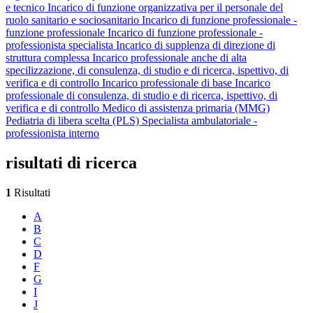
e tecnico
Incarico di funzione organizzativa per il personale del
ruolo sanitario e sociosanitario
Incarico di funzione professionale -
funzione professionale
Incarico di funzione professionale -
professionista specialista
Incarico di supplenza di direzione di
struttura complessa
Incarico professionale anche di alta
specilizzazione, di consulenza, di studio e di ricerca, ispettivo, di
verifica e di controllo
Incarico professionale di base
Incarico
professionale di consulenza, di studio e di ricerca, ispettivo, di
verifica e di controllo
Medico di assistenza primaria (MMG)
Pediatria di libera scelta (PLS)
Specialista ambulatoriale -
professionista interno
risultati di ricerca
1
Risultati
A
B
C
D
F
G
I
J