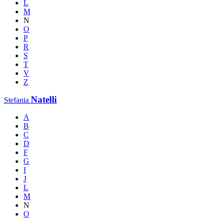
L
M
N
O
P
R
S
T
V
Z
Natelli
Stefania
A
B
C
D
F
G
I
J
L
M
N
O