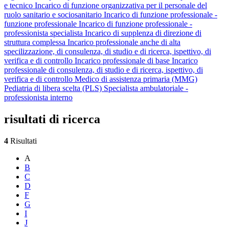
e tecnico
Incarico di funzione organizzativa per il personale del
ruolo sanitario e sociosanitario
Incarico di funzione professionale -
funzione professionale
Incarico di funzione professionale -
professionista specialista
Incarico di supplenza di direzione di
struttura complessa
Incarico professionale anche di alta
specilizzazione, di consulenza, di studio e di ricerca, ispettivo, di
verifica e di controllo
Incarico professionale di base
Incarico
professionale di consulenza, di studio e di ricerca, ispettivo, di
verifica e di controllo
Medico di assistenza primaria (MMG)
Pediatria di libera scelta (PLS)
Specialista ambulatoriale -
professionista interno
risultati di ricerca
4
Risultati
A
B
C
D
F
G
I
J