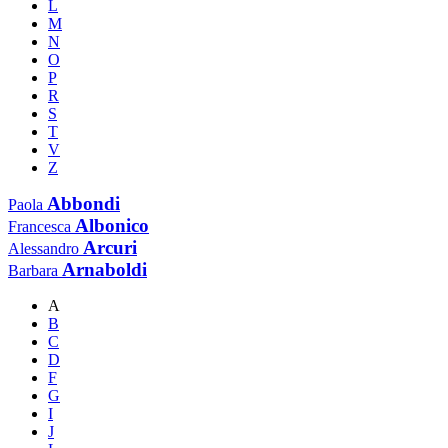
L
M
N
O
P
R
S
T
V
Z
Abbondi
Paola
Albonico
Francesca
Arcuri
Alessandro
Arnaboldi
Barbara
A
B
C
D
F
G
I
J