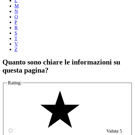
L
M
N
O
P
R
S
T
V
Z
Quanto sono chiare le informazioni su
questa pagina?
Rating:
Valuta 5