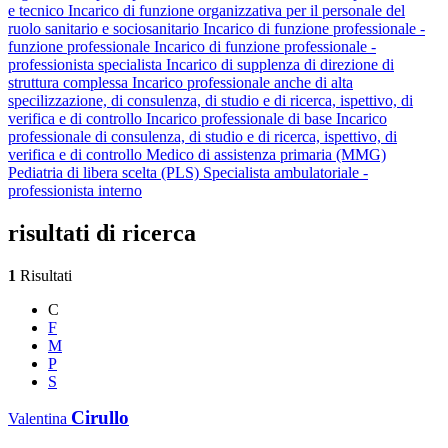
e tecnico
Incarico di funzione organizzativa per il personale del
ruolo sanitario e sociosanitario
Incarico di funzione professionale -
funzione professionale
Incarico di funzione professionale -
professionista specialista
Incarico di supplenza di direzione di
struttura complessa
Incarico professionale anche di alta
specilizzazione, di consulenza, di studio e di ricerca, ispettivo, di
verifica e di controllo
Incarico professionale di base
Incarico
professionale di consulenza, di studio e di ricerca, ispettivo, di
verifica e di controllo
Medico di assistenza primaria (MMG)
Pediatria di libera scelta (PLS)
Specialista ambulatoriale -
professionista interno
risultati di ricerca
1
Risultati
C
F
M
P
S
Cirullo
Valentina