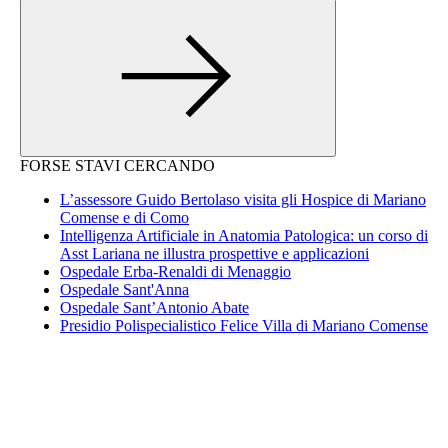
FORSE STAVI CERCANDO
L’assessore Guido Bertolaso visita gli Hospice di Mariano
Comense e di Como
Intelligenza Artificiale in Anatomia Patologica: un corso di
Asst Lariana ne illustra prospettive e applicazioni
Ospedale Erba-Renaldi di Menaggio
Ospedale Sant'Anna
Ospedale Sant’Antonio Abate
Presidio Polispecialistico Felice Villa di Mariano Comense