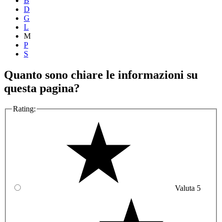
B
D
G
L
M
P
S
Quanto sono chiare le informazioni su
questa pagina?
Rating:
Valuta 5