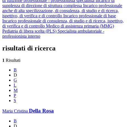
di funzione professionale - professionista specialista
Incarico di
supplenza di direzione di struttura complessa
Incarico professionale
anche di alta specilizzazione, di consulenza, di studio e di ricerca,
ispettivo, di verifica e di controllo
Incarico professionale di base
Incarico professionale di consulenza, di studio e di ricerca, ispettivo,
di verifica e di controllo
Medico di assistenza primaria (MMG)
Pediatria di libera scelta (PLS)
Specialista ambulatoriale -
professionista interno
risultati di ricerca
1
Risultati
B
D
G
L
M
P
S
Della Rosa
Maria Cristina
B
D