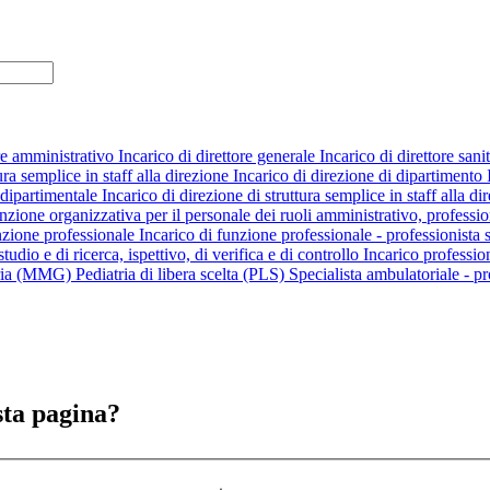
ore amministrativo
Incarico di direttore generale
Incarico di direttore sani
ura semplice in staff alla direzione
Incarico di direzione di dipartimento
 dipartimentale
Incarico di direzione di struttura semplice in staff alla di
unzione organizzativa per il personale dei ruoli amministrativo, professio
nzione professionale
Incarico di funzione professionale - professionista s
udio e di ricerca, ispettivo, di verifica e di controllo
Incarico professio
aria (MMG)
Pediatria di libera scelta (PLS)
Specialista ambulatoriale - pr
sta pagina?