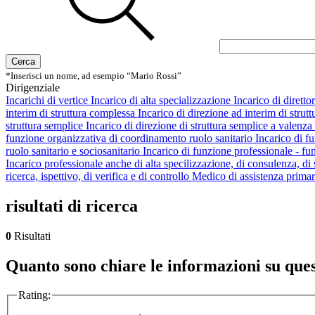
Cerca
*Inserisci un nome, ad esempio “Mario Rossi”
Dirigenziale
Incarichi di vertice
Incarico di alta specializzazione
Incarico di dirett
interim di struttura complessa
Incarico di direzione ad interim di strutt
struttura semplice
Incarico di direzione di struttura semplice a valenza
funzione organizzativa di coordinamento ruolo sanitario
Incarico di f
ruolo sanitario e sociosanitario
Incarico di funzione professionale - fu
Incarico professionale anche di alta specilizzazione, di consulenza, di st
ricerca, ispettivo, di verifica e di controllo
Medico di assistenza prim
risultati di ricerca
0
Risultati
Quanto sono chiare le informazioni su que
Rating: