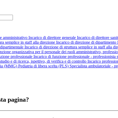
ore amministrativo
Incarico di direttore generale
Incarico di direttore sani
ura semplice in staff alla direzione
Incarico di direzione di dipartimento
 dipartimentale
Incarico di direzione di struttura semplice in staff alla di
unzione organizzativa per il personale dei ruoli amministrativo, professio
nzione professionale
Incarico di funzione professionale - professionista s
udio e di ricerca, ispettivo, di verifica e di controllo
Incarico professio
aria (MMG)
Pediatria di libera scelta (PLS)
Specialista ambulatoriale - pr
sta pagina?