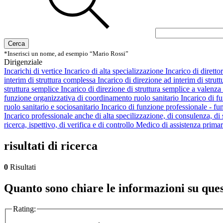
Cerca
*Inserisci un nome, ad esempio “Mario Rossi”
Dirigenziale
Incarichi di vertice
Incarico di alta specializzazione
Incarico di dirett
interim di struttura complessa
Incarico di direzione ad interim di strutt
struttura semplice
Incarico di direzione di struttura semplice a valenza
funzione organizzativa di coordinamento ruolo sanitario
Incarico di f
ruolo sanitario e sociosanitario
Incarico di funzione professionale - fu
Incarico professionale anche di alta specilizzazione, di consulenza, di st
ricerca, ispettivo, di verifica e di controllo
Medico di assistenza prim
risultati di ricerca
0
Risultati
Quanto sono chiare le informazioni su que
Rating: