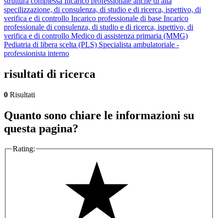
struttura complessa
Incarico professionale anche di alta
specilizzazione, di consulenza, di studio e di ricerca, ispettivo, di
verifica e di controllo
Incarico professionale di base
Incarico
professionale di consulenza, di studio e di ricerca, ispettivo, di
verifica e di controllo
Medico di assistenza primaria (MMG)
Pediatria di libera scelta (PLS)
Specialista ambulatoriale -
professionista interno
risultati di ricerca
0
Risultati
Quanto sono chiare le informazioni su
questa pagina?
Rating: