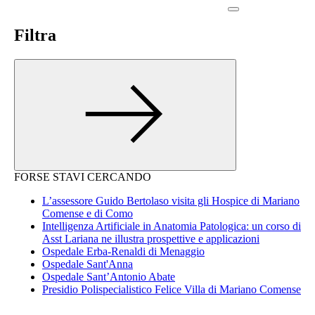
Filtra
FORSE STAVI CERCANDO
L’assessore Guido Bertolaso visita gli Hospice di Mariano
Comense e di Como
Intelligenza Artificiale in Anatomia Patologica: un corso di
Asst Lariana ne illustra prospettive e applicazioni
Ospedale Erba-Renaldi di Menaggio
Ospedale Sant'Anna
Ospedale Sant’Antonio Abate
Presidio Polispecialistico Felice Villa di Mariano Comense