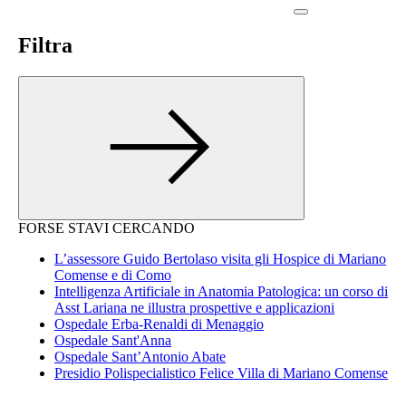
Filtra
FORSE STAVI CERCANDO
L’assessore Guido Bertolaso visita gli Hospice di Mariano
Comense e di Como
Intelligenza Artificiale in Anatomia Patologica: un corso di
Asst Lariana ne illustra prospettive e applicazioni
Ospedale Erba-Renaldi di Menaggio
Ospedale Sant'Anna
Ospedale Sant’Antonio Abate
Presidio Polispecialistico Felice Villa di Mariano Comense