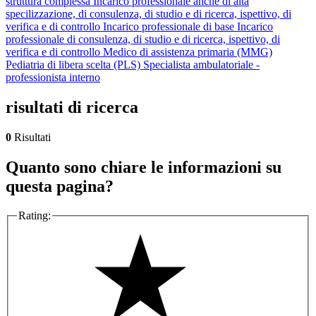
struttura complessa
Incarico professionale anche di alta
specilizzazione, di consulenza, di studio e di ricerca, ispettivo, di
verifica e di controllo
Incarico professionale di base
Incarico
professionale di consulenza, di studio e di ricerca, ispettivo, di
verifica e di controllo
Medico di assistenza primaria (MMG)
Pediatria di libera scelta (PLS)
Specialista ambulatoriale -
professionista interno
risultati di ricerca
0
Risultati
Quanto sono chiare le informazioni su
questa pagina?
Rating: