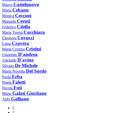
Castelnuovo
Marco
Cebanu
Maria
Cecconi
Monica
Ceruti
Manuela
Citella
Federico
Cocchiara
Maria Teresa
Covucci
Eleonora
Cravera
Luisa
Cristini
Maria Cristina
D'andrea
Giuseppe
D'avino
Adelaide
De Michele
Silvana
Del Sordo
Maria Novella
Erba
Paola
Faletti
Marta
Foti
Nicola
Galati Giordano
Maria
Galliano
Aldo
1
2