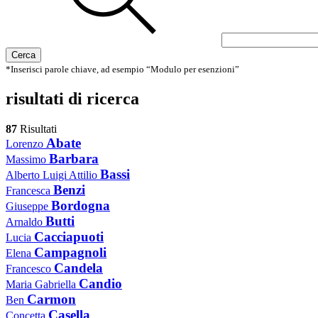
Cerca
*Inserisci parole chiave, ad esempio “Modulo per esenzioni”
risultati di ricerca
87
Risultati
Abate
Lorenzo
Barbara
Massimo
Bassi
Alberto Luigi Attilio
Benzi
Francesca
Bordogna
Giuseppe
Butti
Arnaldo
Cacciapuoti
Lucia
Campagnoli
Elena
Candela
Francesco
Candio
Maria Gabriella
Carmon
Ben
Casella
Concetta