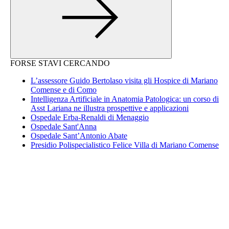
FORSE STAVI CERCANDO
L’assessore Guido Bertolaso visita gli Hospice di Mariano
Comense e di Como
Intelligenza Artificiale in Anatomia Patologica: un corso di
Asst Lariana ne illustra prospettive e applicazioni
Ospedale Erba-Renaldi di Menaggio
Ospedale Sant'Anna
Ospedale Sant’Antonio Abate
Presidio Polispecialistico Felice Villa di Mariano Comense