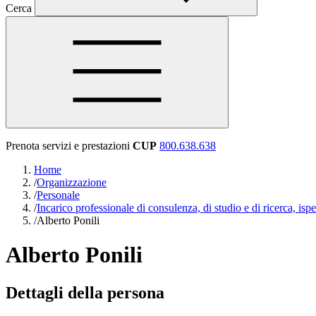
Cerca
Prenota servizi e prestazioni
CUP
800.638.638
Home
/
Organizzazione
/
Personale
/
Incarico professionale di consulenza, di studio e di ricerca, ispet
/
Alberto Ponili
Alberto Ponili
Dettagli della persona