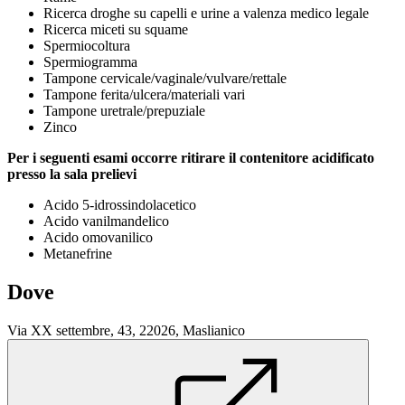
Ricerca droghe su capelli e urine a valenza medico legale
Ricerca miceti su squame
Spermiocoltura
Spermiogramma
Tampone cervicale/vaginale/vulvare/rettale
Tampone ferita/ulcera/materiali vari
Tampone uretrale/prepuziale
Zinco
Per i seguenti esami occorre ritirare il contenitore acidificato
presso la sala prelievi
Acido 5-idrossindolacetico
Acido vanilmandelico
Acido omovanilico
Metanefrine
Dove
Via XX settembre, 43, 22026, Maslianico