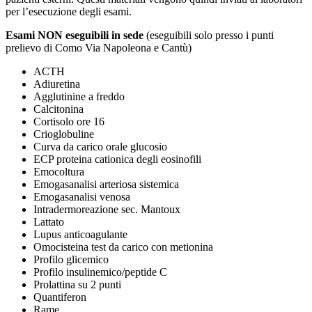
per l’esecuzione degli esami.
Esami NON eseguibili
in sede
(eseguibili solo presso i punti
prelievo di Como Via Napoleona e Cantù)
ACTH
Adiuretina
Agglutinine a freddo
Calcitonina
Cortisolo ore 16
Crioglobuline
Curva da carico orale glucosio
ECP proteina cationica degli eosinofili
Emocoltura
Emogasanalisi arteriosa sistemica
Emogasanalisi venosa
Intradermoreazione sec. Mantoux
Lattato
Lupus anticoagulante
Omocisteina test da carico con metionina
Profilo glicemico
Profilo insulinemico/peptide C
Prolattina su 2 punti
Quantiferon
Rame