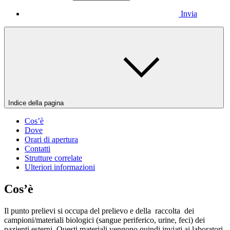
Invia
Indice della pagina
Cos’è
Dove
Orari di apertura
Contatti
Strutture correlate
Ulteriori informazioni
Cos’è
Il punto prelievi si occupa del prelievo e della raccolta dei
campioni/materiali biologici (sangue periferico, urine, feci) dei
pazienti esterni. Questi materiali vengono quindi inviati ai laboratori