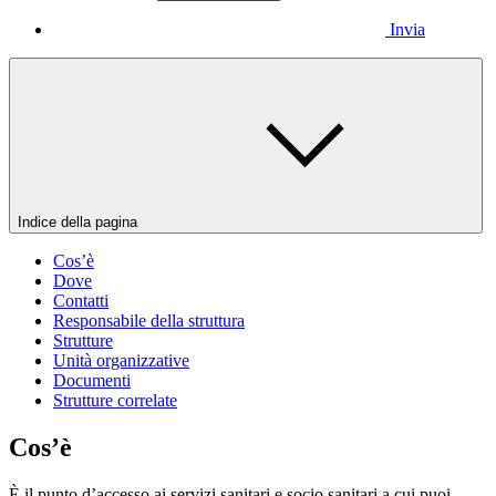
Invia
Indice della pagina
Cos’è
Dove
Contatti
Responsabile della struttura
Strutture
Unità organizzative
Documenti
Strutture correlate
Cos’è
È il punto d’accesso ai servizi sanitari e socio sanitari a cui puoi