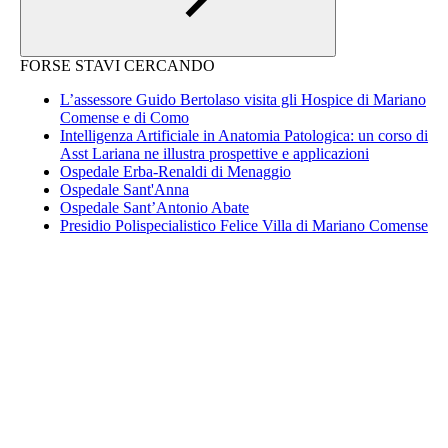
FORSE STAVI CERCANDO
L’assessore Guido Bertolaso visita gli Hospice di Mariano
Comense e di Como
Intelligenza Artificiale in Anatomia Patologica: un corso di
Asst Lariana ne illustra prospettive e applicazioni
Ospedale Erba-Renaldi di Menaggio
Ospedale Sant'Anna
Ospedale Sant’Antonio Abate
Presidio Polispecialistico Felice Villa di Mariano Comense