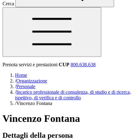
Cerca
Prenota servizi e prestazioni
CUP
800.638.638
Home
/
Organizzazione
/
Personale
/
Incarico professionale di consulenza, di studio e di ricerca,
ispettivo, di verifica e di controllo
/
Vincenzo Fontana
Vincenzo Fontana
Dettagli della persona