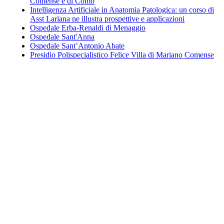
Comense e di Como
Intelligenza Artificiale in Anatomia Patologica: un corso di
Asst Lariana ne illustra prospettive e applicazioni
Ospedale Erba-Renaldi di Menaggio
Ospedale Sant'Anna
Ospedale Sant’Antonio Abate
Presidio Polispecialistico Felice Villa di Mariano Comense