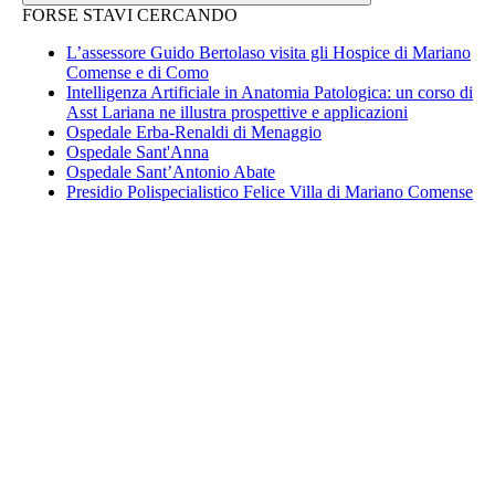
FORSE STAVI CERCANDO
L’assessore Guido Bertolaso visita gli Hospice di Mariano
Comense e di Como
Intelligenza Artificiale in Anatomia Patologica: un corso di
Asst Lariana ne illustra prospettive e applicazioni
Ospedale Erba-Renaldi di Menaggio
Ospedale Sant'Anna
Ospedale Sant’Antonio Abate
Presidio Polispecialistico Felice Villa di Mariano Comense