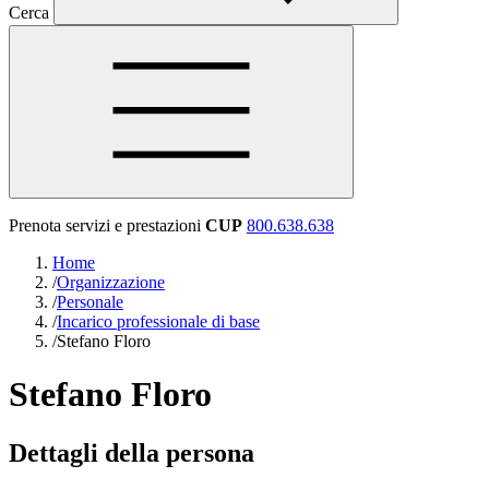
Cerca
Prenota servizi e prestazioni
CUP
800.638.638
Home
/
Organizzazione
/
Personale
/
Incarico professionale di base
/
Stefano Floro
Stefano Floro
Dettagli della persona