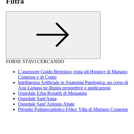
Filtra
FORSE STAVI CERCANDO
L’assessore Guido Bertolaso visita gli Hospice di Mariano
Comense e di Como
Intelligenza Artificiale in Anatomia Patologica: un corso di
Asst Lariana ne illustra prospettive e applicazioni
Ospedale Erba-Renaldi di Menaggio
Ospedale Sant'Anna
Ospedale Sant’Antonio Abate
Presidio Polispecialistico Felice Villa di Mariano Comense