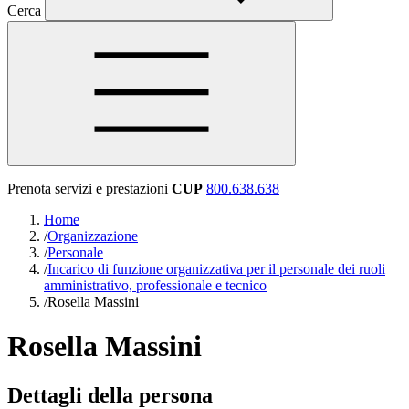
Cerca
Prenota servizi e prestazioni
CUP
800.638.638
Home
/
Organizzazione
/
Personale
/
Incarico di funzione organizzativa per il personale dei ruoli
amministrativo, professionale e tecnico
/
Rosella Massini
Rosella Massini
Dettagli della persona