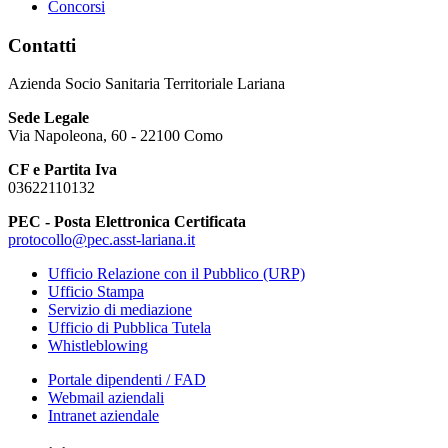
Concorsi
Contatti
Azienda Socio Sanitaria Territoriale Lariana
Sede Legale
Via Napoleona, 60 - 22100 Como
CF e Partita Iva
03622110132
PEC - Posta Elettronica Certificata
protocollo@pec.asst-lariana.it
Ufficio Relazione con il Pubblico (URP)
Ufficio Stampa
Servizio di mediazione
Ufficio di Pubblica Tutela
Whistleblowing
Portale dipendenti / FAD
Webmail aziendali
Intranet aziendale