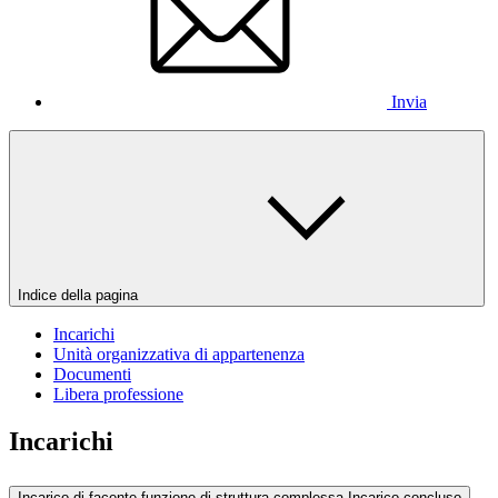
Invia
Indice della pagina
Incarichi
Unità organizzativa di appartenenza
Documenti
Libera professione
Incarichi
Incarico di facente funzione di struttura complessa
Incarico concluso