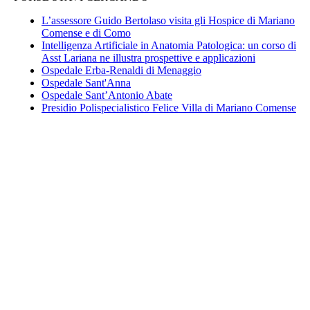
L’assessore Guido Bertolaso visita gli Hospice di Mariano
Comense e di Como
Intelligenza Artificiale in Anatomia Patologica: un corso di
Asst Lariana ne illustra prospettive e applicazioni
Ospedale Erba-Renaldi di Menaggio
Ospedale Sant'Anna
Ospedale Sant’Antonio Abate
Presidio Polispecialistico Felice Villa di Mariano Comense