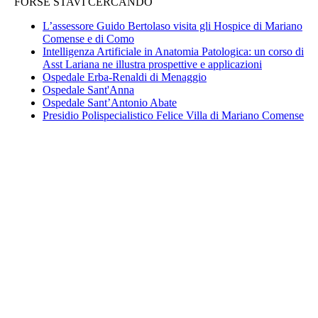
FORSE STAVI CERCANDO
L’assessore Guido Bertolaso visita gli Hospice di Mariano
Comense e di Como
Intelligenza Artificiale in Anatomia Patologica: un corso di
Asst Lariana ne illustra prospettive e applicazioni
Ospedale Erba-Renaldi di Menaggio
Ospedale Sant'Anna
Ospedale Sant’Antonio Abate
Presidio Polispecialistico Felice Villa di Mariano Comense