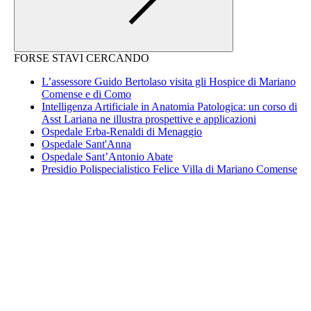
FORSE STAVI CERCANDO
L’assessore Guido Bertolaso visita gli Hospice di Mariano
Comense e di Como
Intelligenza Artificiale in Anatomia Patologica: un corso di
Asst Lariana ne illustra prospettive e applicazioni
Ospedale Erba-Renaldi di Menaggio
Ospedale Sant'Anna
Ospedale Sant’Antonio Abate
Presidio Polispecialistico Felice Villa di Mariano Comense