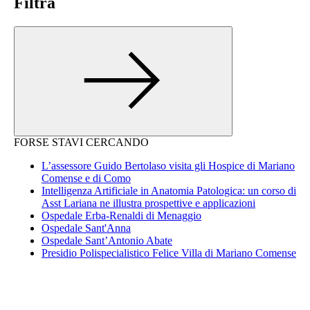
Filtra
FORSE STAVI CERCANDO
L’assessore Guido Bertolaso visita gli Hospice di Mariano
Comense e di Como
Intelligenza Artificiale in Anatomia Patologica: un corso di
Asst Lariana ne illustra prospettive e applicazioni
Ospedale Erba-Renaldi di Menaggio
Ospedale Sant'Anna
Ospedale Sant’Antonio Abate
Presidio Polispecialistico Felice Villa di Mariano Comense