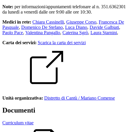
Note:
per informazioni/appuntamenti telefonare al n. 351.6362301
da lunedì a venerdì dalle ore 9:00 alle ore 10:30.
Medici in rete:
Chiara Cassinelli
,
Giuseppe Corso
,
Francesca De
Pasquale
,
Domenico De Stefano
,
Luca Diano
,
Davide Galbiati
,
Paolo Pace
,
Valentina Pangallo
,
Caterina Sgrò
,
Laura Starnini
,
Carta dei servizi:
Scarica la carta dei servizi
Unità organizzativa:
Distretto di Cantù / Mariano Comense
Documenti
Curriculum vitae