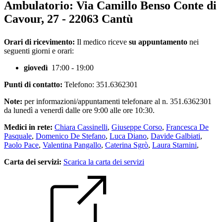
Ambulatorio:
Via Camillo Benso Conte di
Cavour, 27 - 22063 Cantù
Orari di ricevimento:
Il medico riceve
su appuntamento
nei
seguenti giorni e orari:
giovedì
17:00 - 19:00
Punti di contatto:
Telefono: 351.6362301
Note:
per informazioni/appuntamenti telefonare al n. 351.6362301
da lunedì a venerdì dalle ore 9:00 alle ore 10:30.
Medici in rete:
Chiara Cassinelli
,
Giuseppe Corso
,
Francesca De
Pasquale
,
Domenico De Stefano
,
Luca Diano
,
Davide Galbiati
,
Paolo Pace
,
Valentina Pangallo
,
Caterina Sgrò
,
Laura Starnini
,
Carta dei servizi:
Scarica la carta dei servizi