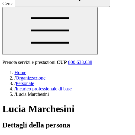
Cerca
Prenota servizi e prestazioni
CUP
800.638.638
Home
/
Organizzazione
/
Personale
/
Incarico professionale di base
/
Lucia Marchesini
Lucia Marchesini
Dettagli della persona