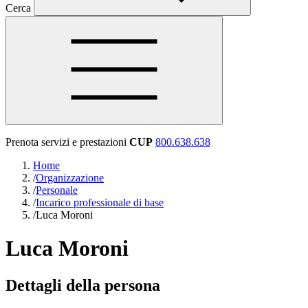
Cerca
Prenota servizi e prestazioni
CUP
800.638.638
Home
/
Organizzazione
/
Personale
/
Incarico professionale di base
/
Luca Moroni
Luca Moroni
Dettagli della persona