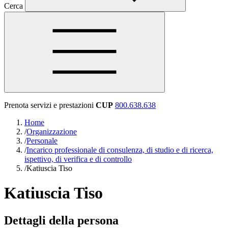
Cerca
Prenota servizi e prestazioni
CUP
800.638.638
Home
/
Organizzazione
/
Personale
/
Incarico professionale di consulenza, di studio e di ricerca,
ispettivo, di verifica e di controllo
/
Katiuscia Tiso
Katiuscia Tiso
Dettagli della persona