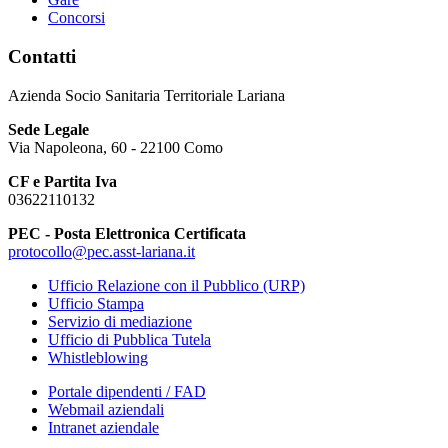
Concorsi
Contatti
Azienda Socio Sanitaria Territoriale Lariana
Sede Legale
Via Napoleona, 60 - 22100 Como
CF e Partita Iva
03622110132
PEC - Posta Elettronica Certificata
protocollo@pec.asst-lariana.it
Ufficio Relazione con il Pubblico (URP)
Ufficio Stampa
Servizio di mediazione
Ufficio di Pubblica Tutela
Whistleblowing
Portale dipendenti / FAD
Webmail aziendali
Intranet aziendale