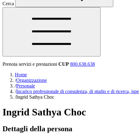
Cerca
Prenota servizi e prestazioni
CUP
800.638.638
Home
/
Organizzazione
/
Personale
/
Incarico professionale di consulenza, di studio e di ricerca, ispet
/
Ingrid Sathya Choc
Ingrid Sathya Choc
Dettagli della persona