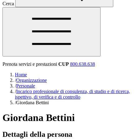
Cerca
Prenota servizi e prestazioni
CUP
800.638.638
Home
/
Organizzazione
/
Personale
/
Incarico professionale di consulenza, di studio e di ricerca,
ispettivo, di verifica e di controllo
/
Giordana Bettini
Giordana Bettini
Dettagli della persona