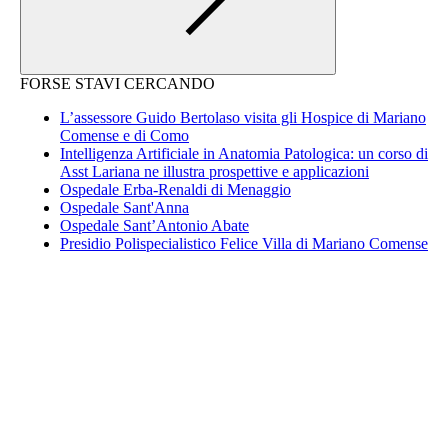
FORSE STAVI CERCANDO
L’assessore Guido Bertolaso visita gli Hospice di Mariano
Comense e di Como
Intelligenza Artificiale in Anatomia Patologica: un corso di
Asst Lariana ne illustra prospettive e applicazioni
Ospedale Erba-Renaldi di Menaggio
Ospedale Sant'Anna
Ospedale Sant’Antonio Abate
Presidio Polispecialistico Felice Villa di Mariano Comense