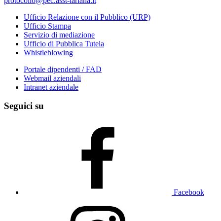
protocollo@pec.asst-lariana.it
Ufficio Relazione con il Pubblico (URP)
Ufficio Stampa
Servizio di mediazione
Ufficio di Pubblica Tutela
Whistleblowing
Portale dipendenti / FAD
Webmail aziendali
Intranet aziendale
Seguici su
Facebook