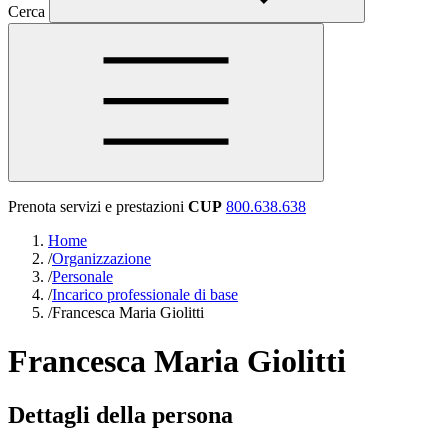
Cerca
Prenota servizi e prestazioni
CUP
800.638.638
Home
/
Organizzazione
/
Personale
/
Incarico professionale di base
/
Francesca Maria Giolitti
Francesca Maria Giolitti
Dettagli della persona