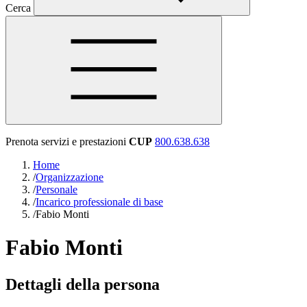
Cerca
Prenota servizi e prestazioni
CUP
800.638.638
Home
/
Organizzazione
/
Personale
/
Incarico professionale di base
/
Fabio Monti
Fabio Monti
Dettagli della persona