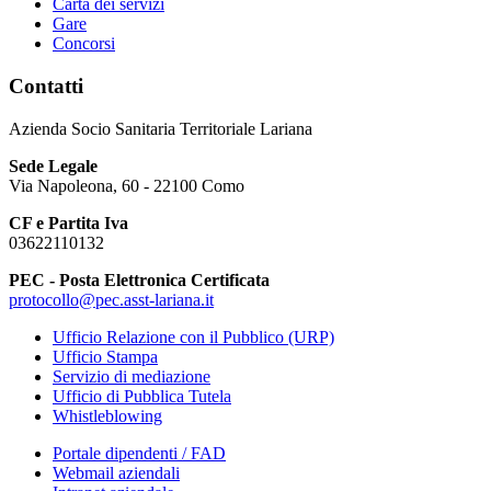
Carta dei servizi
Gare
Concorsi
Contatti
Azienda Socio Sanitaria Territoriale Lariana
Sede Legale
Via Napoleona, 60 - 22100 Como
CF e Partita Iva
03622110132
PEC - Posta Elettronica Certificata
protocollo@pec.asst-lariana.it
Ufficio Relazione con il Pubblico (URP)
Ufficio Stampa
Servizio di mediazione
Ufficio di Pubblica Tutela
Whistleblowing
Portale dipendenti / FAD
Webmail aziendali