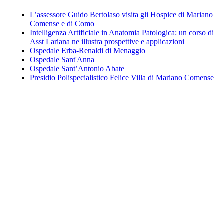
L’assessore Guido Bertolaso visita gli Hospice di Mariano
Comense e di Como
Intelligenza Artificiale in Anatomia Patologica: un corso di
Asst Lariana ne illustra prospettive e applicazioni
Ospedale Erba-Renaldi di Menaggio
Ospedale Sant'Anna
Ospedale Sant’Antonio Abate
Presidio Polispecialistico Felice Villa di Mariano Comense