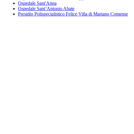
Ospedale Sant'Anna
Ospedale Sant’Antonio Abate
Presidio Polispecialistico Felice Villa di Mariano Comense