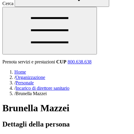
Cerca
Prenota servizi e prestazioni
CUP
800.638.638
Home
/
Organizzazione
/
Personale
/
Incarico di direttore sanitario
/
Brunella Mazzei
Brunella Mazzei
Dettagli della persona