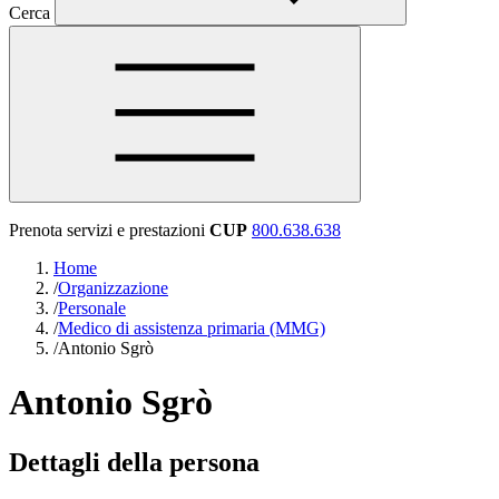
Cerca
Prenota servizi e prestazioni
CUP
800.638.638
Home
/
Organizzazione
/
Personale
/
Medico di assistenza primaria (MMG)
/
Antonio Sgrò
Antonio Sgrò
Dettagli della persona