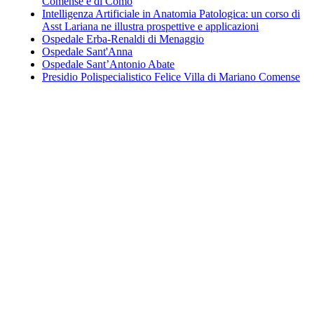
Comense e di Como
Intelligenza Artificiale in Anatomia Patologica: un corso di
Asst Lariana ne illustra prospettive e applicazioni
Ospedale Erba-Renaldi di Menaggio
Ospedale Sant'Anna
Ospedale Sant’Antonio Abate
Presidio Polispecialistico Felice Villa di Mariano Comense