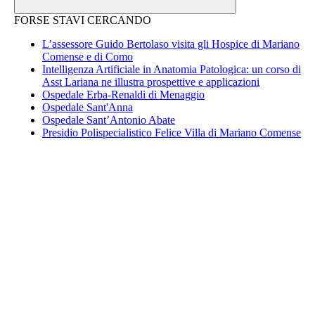
FORSE STAVI CERCANDO
L’assessore Guido Bertolaso visita gli Hospice di Mariano
Comense e di Como
Intelligenza Artificiale in Anatomia Patologica: un corso di
Asst Lariana ne illustra prospettive e applicazioni
Ospedale Erba-Renaldi di Menaggio
Ospedale Sant'Anna
Ospedale Sant’Antonio Abate
Presidio Polispecialistico Felice Villa di Mariano Comense