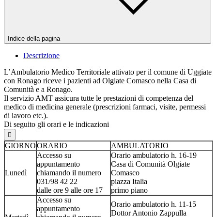
Indice della pagina
Descrizione
L’Ambulatorio Medico Territoriale attivato per il comune di Uggiate
con Ronago riceve i pazienti ad Olgiate Comasco nella Casa di
Comunità e a Ronago.
Il servizio AMT assicura tutte le prestazioni di competenza del
medico di medicina generale (prescrizioni farmaci, visite, permessi
di lavoro etc.).
Di seguito gli orari e le indicazioni

GIORNO
ORARIO
AMBULATORIO
Accesso su
Orario ambulatorio h. 16-19
appuntamento
Casa di Comunità Olgiate
Lunedì
chiamando il numero
Comasco
031/98 42 22
piazza Italia
dalle ore 9 alle ore 17
primo piano
Accesso su
Orario ambulatorio h. 11-15
appuntamento
Dottor Antonio Zappulla