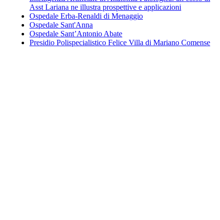
Asst Lariana ne illustra prospettive e applicazioni
Ospedale Erba-Renaldi di Menaggio
Ospedale Sant'Anna
Ospedale Sant’Antonio Abate
Presidio Polispecialistico Felice Villa di Mariano Comense