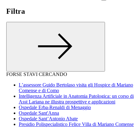
Filtra
FORSE STAVI CERCANDO
L’assessore Guido Bertolaso visita gli Hospice di Mariano
Comense e di Como
Intelligenza Artificiale in Anatomia Patologica: un corso di
Asst Lariana ne illustra prospettive e applicazioni
Ospedale Erba-Renaldi di Menaggio
Ospedale Sant'Anna
Ospedale Sant’Antonio Abate
Presidio Polispecialistico Felice Villa di Mariano Comense