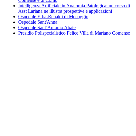
Comense e di Como
Intelligenza Artificiale in Anatomia Patologica: un corso di
Asst Lariana ne illustra prospettive e applicazioni
Ospedale Erba-Renaldi di Menaggio
Ospedale Sant'Anna
Ospedale Sant’Antonio Abate
Presidio Polispecialistico Felice Villa di Mariano Comense