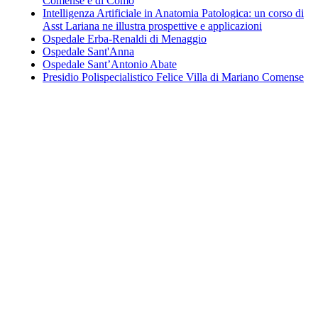
Comense e di Como
Intelligenza Artificiale in Anatomia Patologica: un corso di
Asst Lariana ne illustra prospettive e applicazioni
Ospedale Erba-Renaldi di Menaggio
Ospedale Sant'Anna
Ospedale Sant’Antonio Abate
Presidio Polispecialistico Felice Villa di Mariano Comense